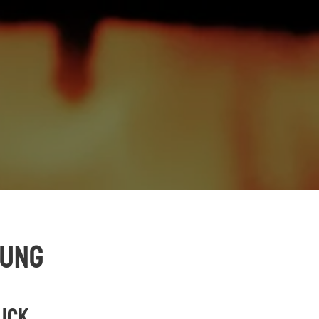
rung
lick